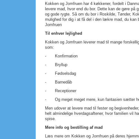
Kokken og Jomfruen har 4 køkkener, fordelt i Danm
levere mad, hvor end du bor. Dette kan de gøre på g
og gode rygte. Så om du bor i Roskilde, Tønder, Kold
mulighed for dig i at få del i den lækre mad, du kan
Jomfruen
Til enhver lejlighed
Kokken og Jomfruen leverer mad til mange forskelli
som:
- Konfirmation
- Bryllup
- Fødselsdag
- Barnedåb
- Receptioner
- Og meget meget mere, kun fantasien sætter he
Men udover at levere mad til fester og begivenheder,
helt almindelige hverdagsaftener, hvor familien vil ha
spise.
Mere info og bestilling af mad
Læs mere om Kokken og Jomfruen på deres hjemmes