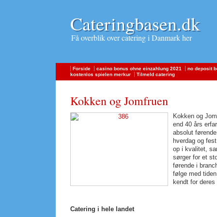
Cateringbasen.dk
Cateringbasen.dk
Få overblik over catering i Danmark her
Forside
casino bonus ohne einzahlung 2021
no deposit 
kostenlos spielen merkur
Tilmeld catering
Kokken og Jomfruen
Kokken og Jomf
end 40 års erfar
absolut førende 
hverdag og fest
op i kvalitet, s
sørger for et s
førende i branc
følge med tiden
kendt for deres
Catering i hele landet