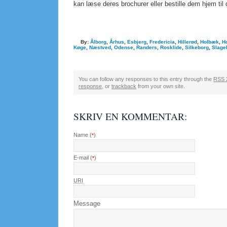
kan læse deres brochurer eller bestille dem hjem til 
By:
Ålborg
,
Århus
,
Esbjerg
,
Fredericia
,
Hillerød
,
Holbæk
,
H
Køge
,
Næstved
,
Odense
,
Randers
,
Rosklide
,
Silkeborg
,
Slage
You can follow any responses to this entry through the
RSS 
response
, or
trackback
from your own site.
SKRIV EN KOMMENTAR:
Name (
)
*
E-mail (
)
*
URI
Message